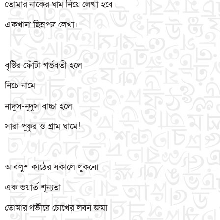
তোমার নাকের ঘাম নিয়ে লেখা হবে
একখানা ছিন্নপত্র লেখা।
বৃষ্টির ফোঁটা গর্ভবতী হলে
নিচে নামে
নাদুস-নুদুস বাচ্চা হলে
সারা পুকুর ও গ্রাম ঘামে!
আবলুশ কাঠের সকালে লুকনো
এক ভয়ার্ত শূন্যতা
তোমার গভীরে চোখের লবন জমা