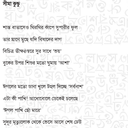
সীমা
কুন্ডু
শান্ত বাতাসেও থিরথির কাঁপে সুপারীর ফুল
তার ঘ্রাণে মুছে যদি বিষাদের দাগ
বিচিত্র তীক্ষèস্বরে সুর সাধে ‘ভয়’
বুকের উপর শিশুর মতো ঘুমায় ‘আশা’
ঈগলের মতো ডানা খুলে টহল দিচ্ছে ‘সর্বনাশ’
এটা কী পাখি! আধোবোলে ডেকেই চলেছে
‘ঈগল পাখি ছোঁ মারে’
সুদূর মৃত্যুলোক থেকে ভেসে আসে শেষ ঢেউ