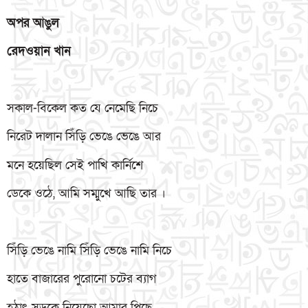
অপর
আঙুল
রেদওয়ান
খান
সকাল-বিকেল কত যে নেমেছি নিচে
নিরেট দালান সিঁড়ি ভেঙে ভেঙে আর
মনে হয়েছিল সেই পাখি কার্নিশে
ডেকে ওঠে, আমি সম্মুখে আছি তার ।
সিঁড়ি ভেঙে নামি সিঁড়ি ভেঙে নামি নিচে
হাতে বাজারের পুরোনো চটের ব্যাগ
হঠাৎ সড়কে নিয়েছো আমার পিছে