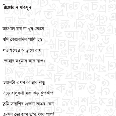
রিজোয়ান
মাহমুদ
অপেক্ষা কর না খুব ভোরে
যদি কোনোদিন পাখি হও
লতাগুল্মের আড়ালে রাখ
তোমার মধুমাস আর ছাও।
ভাঙনটা এখন আত্মার নাড়ু
উড়ে বালুকণা মরু ঝড় ঝুপঝাপ
তুমি সদাশিব এতটা ভাঙছ কেন
এ-সব তো জান তুমি, কার পাপ!