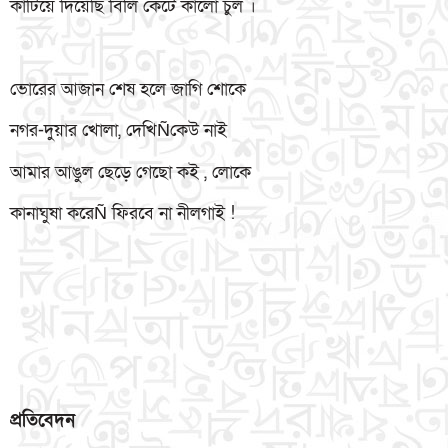
কাটিয়ে দিয়েছি বিলি কেটে কালো চুল ।
ভোরের আজান শেষ হলে জাগি শোকে
নগর-দুয়ার খোলা, দেখিÑকেউ নাই
আমার আঙুল ছেড়ে গেছো কই , লোকে
কানাঘুষা করেÑ ফিরবে না নীলগাই !
প্রতিবেদন