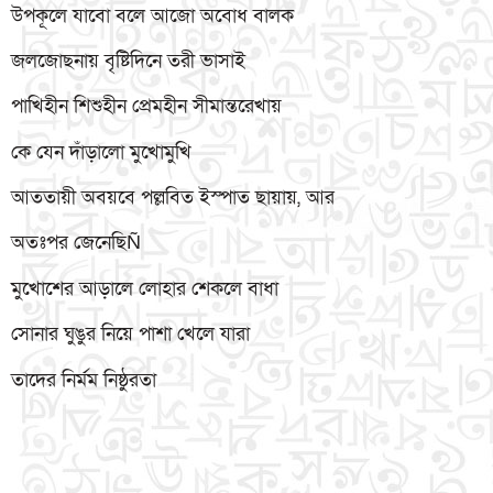
উপকূলে যাবো বলে আজো অবোধ বালক
জলজোছনায় বৃষ্টিদিনে তরী ভাসাই
পাখিহীন শিশুহীন প্রেমহীন সীমান্তরেখায়
কে যেন দাঁড়ালো মুখোমুখি
আততায়ী অবয়বে পল্লবিত ইস্পাত ছায়ায়, আর
অতঃপর জেনেছিÑ
মুখোশের আড়ালে লোহার শেকলে বাধা
সোনার ঘুঙুর নিয়ে পাশা খেলে যারা
তাদের নির্মম নিষ্ঠুরতা