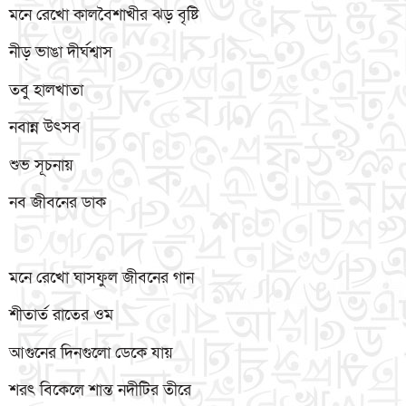
মনে রেখো কালবৈশাখীর ঝড় বৃষ্টি
নীড় ভাঙা দীর্ঘশ্বাস
তবু হালখাতা
নবান্ন উৎসব
শুভ সূচনায়
নব জীবনের ডাক
মনে রেখো ঘাসফুল জীবনের গান
শীতার্ত রাতের ওম
আগুনের দিনগুলো ডেকে যায়
শরৎ বিকেলে শান্ত নদীটির তীরে