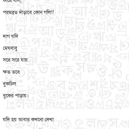
কারে বলি,
পরমব্রত দাঁড়াবে কোন গলি!!
দাগ যদি
মেঘবাবু
সরে সরে যায়
ক্ষত তবে
বুকঢিল
বুকের পাড়ায়।
যদি হয় আবার কখনো দেখা