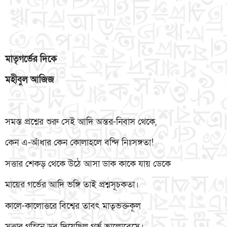
মাতৃগর্ভের
দিকে
মহীবুল
আজিজ
সমস্ত প্রশ্নের শুরু সেই আদি অন্তর-নিবাস থেকে,
কেন এ-আঁধার কেন কোলাহলে বন্দি নিঃসঙ্গতা!
সত্তার শেকড় থেকে উঠে আসা ডাক কাকে যায় ডেকে
মায়ের গর্ভের আদি ভঙ্গি তাই প্রশ্নসূচকতা।
কালে-কালোত্তরে বিশ্বের তাবৎ মাতৃভক্তকূল
সত্তার গহিনে ডুব দিয়েছিল গর্ভ ভালোবেসে।