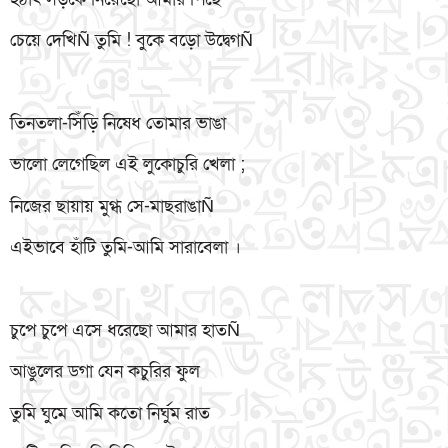
চেয়ে দেখিÑ তুমি ! বুকে বড়ো উদ্বেগÑ
তিনতলা-সিঁড়ি নিষেধ তোমার ভাঙা
ভালো লেগেছিল এই লুকোচুরি খেলা ;
নিজের ছায়ায় মুগ্ধ সে-মাছরাঙাÑ
এইভাবে হাঁটি তুমি-আমি সারাবেলা ।
চুপে চুপে এসে ধরেছো আমার হাতÑ
আঙুলের ডগা যেন কচুরির ফুল
তুমি ঘুমে আমি কতো নির্ঘুম রাত