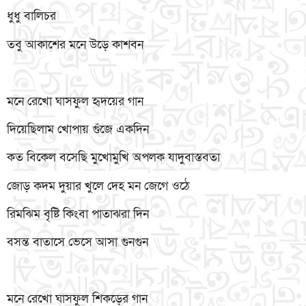
ধুধু বালিচর
তবু আকাশের মনে উড়ে কাশবন
মনে রেখো ঘাসফুল হৃদয়ের গান
দিয়েছিলাম খোপায় গুঁজে একদিন
কত বিকেল বসেছি মুখোমুখি অপলক যাদুবাস্তবতা
জোড় কদম দুয়ার খুলে দেহ মন জেগে ওঠে
রিমঝিম বৃষ্টি কিংবা পাতাঝরা দিন
বসন্ত বাতাসে ভেসে আসা গুনগুন
মনে রেখো ঘাসফুল শিকড়ের গান