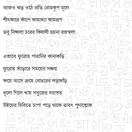
আজও ঝড় ওঠে প্রতি রোমকূপ মূলে
শীৎকারে কাঁপে কামাখ্যা কামরূপ
তবু নিষ্ফলা চরের কিষাণী হয়না রজস্বলা
এভাবে ফুরোয় পারানির কানাকড়ি
ফুরোয় ভাঁড়ারে সময়ের সঞ্চয়
ক্ষয়ে আসে ক্রমে নোঙরের দড়াদড়ি
ধূলো গিলে খায় সবুজের বরাভয়
উইয়ের ঢিবিতে চাপা পড়ে থাকে তাবৎ পুণ্যশ্লোক