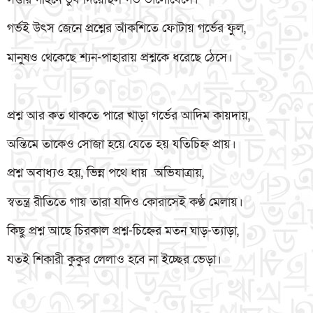
গর্ভই উৎস জেনে প্রশ্নের আঁকশিতে ফোটায় গর্ভের ফুল,
মানুষও থেকেছে শ্যন-পাহারায় প্রশ্নকে ধরেছে ঠেসে।
প্রশ্ন আর কত থাকতে পারে খাড়া গর্ভের আদিম কায়দায়,
অন্তিমে তাকেও সোজা হয়ে যেতে হয় যতিচিহ্ন প্রায়।
প্রশ্ন অবাধ্যও হয়, ভিন্ন পথে ধায় অভিযাত্রায়,
স্বতন্ত্র রীতিতে গায় তারা যদিও কোরাসেই কণ্ঠ মেলায়।
কিছু প্রশ্ন আছে চিরকাল প্রশ্ন-চিহ্নের মতন ঘাড়-ত্যাড়া,
যতই শিকারী কুকুর লেলাও হবে না ইচ্ছের ভেড়া।