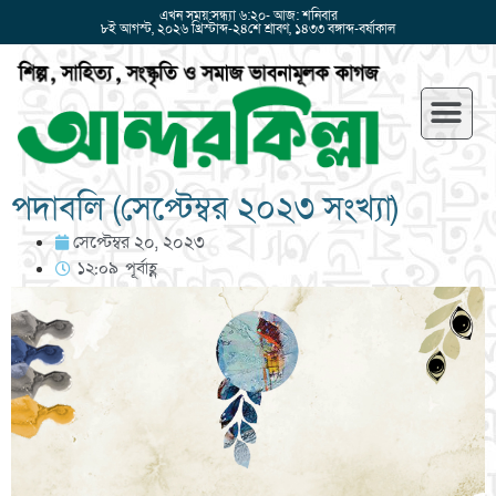
এখন সময়:সন্ধ্যা ৬:২০- আজ: শনিবার
৮ই আগস্ট, ২০২৬ খ্রিস্টাব্দ-২৪শে শ্রাবণ, ১৪৩৩ বঙ্গাব্দ-বর্ষাকাল
পদাবলি (সেপ্টেম্বর ২০২৩ সংখ্যা)
সেপ্টেম্বর ২০, ২০২৩
১২:০৯ পূর্বাহ্ণ