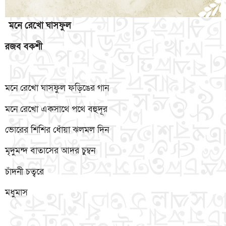
মনে
রেখো
ঘাসফুল
রজব
বকশী
মনে রেখো ঘাসফুল ফড়িঙের গান
মনে রেখো একসাথে পথে বহুদূর
ভোরের শিশির ধোঁয়া ঝলমল দিন
মৃদুমন্দ বাতাসের আদর চুম্বন
চাঁদনী চত্বরে
মধুমাস