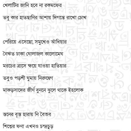
খেলাটির জানি হবে না রকমফের
তবু কার হাতছানির আশায় দিগন্তে রাখো চোখ
পেরিয়ে এসেছো, সমুখেও আঁধিয়ার
নৈঋত ঢাকা ঘোলাজল কালোমেঘ
মরচের ত্রাসে ক্ষয়ে যাওয়া হাতিয়ার
তবুও পড়শী ঘুমায় নিরুদ্বেগ
মাকড়সাদের জীর্ণ বুননে ঝুলে থাকে ইহলোক
স্তনের বৃন্ত হারায় নি বৈভব
শিশ্নের ফণা এখনও চন্দ্রচুড়