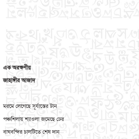
এক
অরক্ষণীয়
জাহাঙ্গীর
আজাদ
মরমে লেগেছে সূর্যাস্তের টান
পঞ্চশিলায় শ্যাওলা জমেছে ঢের
বাঘবন্দির চালটিতে শেষ দান